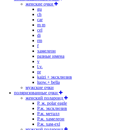
женские очки
gu
ch
car
m m
cel
di
rm
f
хамелеон
разные имена
v
l.v.
pr
kaizi + эксклюзив
luow.+ bella
мужские очки
поляризованные очки
женский полароид
P. ж. polar eagle
P.ж. эксклюзив
Р.ж. металл
P.ж. хамелеон
Р.ж. хам-exl
мужской полароид