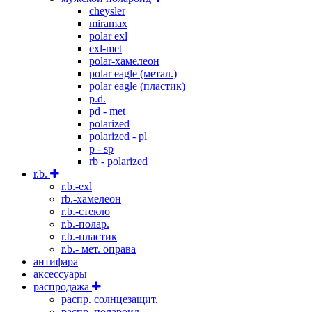
cheysler
miramax
polar exl
exl-met
polar-хамелеон
polar eagle (метал.)
polar eagle (пластик)
p.d.
pd - met
polarized
polarized - pl
p - sp
rb - polarized
r.b.
r.b.-exl
rb.-хамелеон
r.b.-стекло
r.b.-полар.
r.b.-пластик
r.b.- мет. оправа
антифара
аксессуары
распродажа
распр. солнцезащит.
распр. полароид