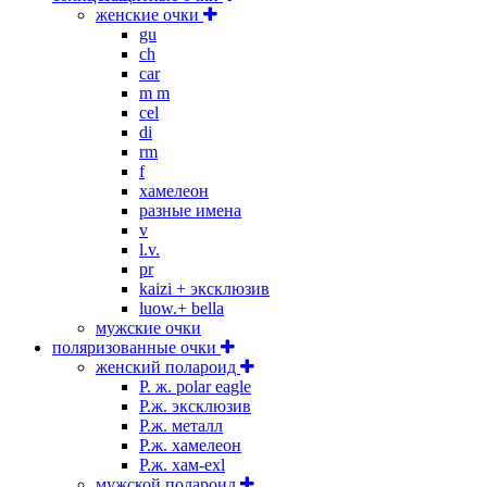
женские очки
gu
ch
car
m m
cel
di
rm
f
хамелеон
разные имена
v
l.v.
pr
kaizi + эксклюзив
luow.+ bella
мужские очки
поляризованные очки
женский полароид
P. ж. polar eagle
P.ж. эксклюзив
Р.ж. металл
P.ж. хамелеон
Р.ж. хам-exl
мужской полароид