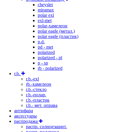
cheysler
miramax
polar exl
exl-met
polar-хамелеон
polar eagle (метал.)
polar eagle (пластик)
p.d.
pd - met
polarized
polarized - pl
p - sp
rb - polarized
r.b.
r.b.-exl
rb.-хамелеон
r.b.-стекло
r.b.-полар.
r.b.-пластик
r.b.- мет. оправа
антифара
аксессуары
распродажа
распр. солнцезащит.
распр. полароид