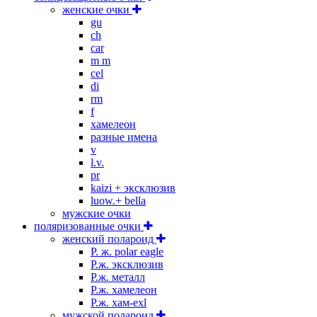
женские очки
gu
ch
car
m m
cel
di
rm
f
хамелеон
разные имена
v
l.v.
pr
kaizi + эксклюзив
luow.+ bella
мужские очки
поляризованные очки
женский полароид
P. ж. polar eagle
P.ж. эксклюзив
Р.ж. металл
P.ж. хамелеон
Р.ж. хам-exl
мужской полароид