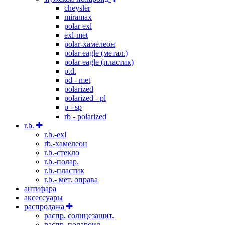
cheysler
miramax
polar exl
exl-met
polar-хамелеон
polar eagle (метал.)
polar eagle (пластик)
p.d.
pd - met
polarized
polarized - pl
p - sp
rb - polarized
r.b.
r.b.-exl
rb.-хамелеон
r.b.-стекло
r.b.-полар.
r.b.-пластик
r.b.- мет. оправа
антифара
аксессуары
распродажа
распр. солнцезащит.
распр. полароид