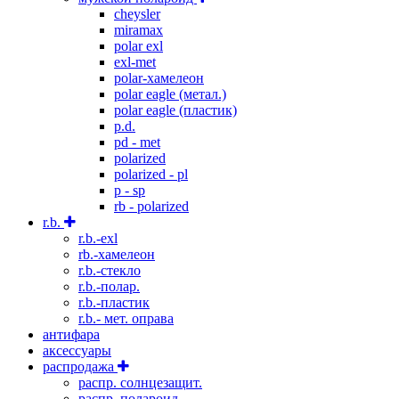
cheysler
miramax
polar exl
exl-met
polar-хамелеон
polar eagle (метал.)
polar eagle (пластик)
p.d.
pd - met
polarized
polarized - pl
p - sp
rb - polarized
r.b.
r.b.-exl
rb.-хамелеон
r.b.-стекло
r.b.-полар.
r.b.-пластик
r.b.- мет. оправа
антифара
аксессуары
распродажа
распр. солнцезащит.
распр. полароид