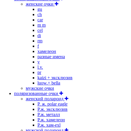
женские очки
gu
ch
car
m m
cel
di
rm
f
хамелеон
разные имена
v
l.v.
pr
kaizi + эксклюзив
luow.+ bella
мужские очки
поляризованные очки
женский полароид
P. ж. polar eagle
P.ж. эксклюзив
Р.ж. металл
P.ж. хамелеон
Р.ж. хам-exl
мужской полароид