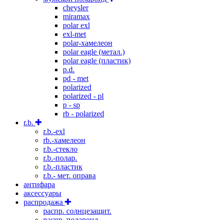
cheysler
miramax
polar exl
exl-met
polar-хамелеон
polar eagle (метал.)
polar eagle (пластик)
p.d.
pd - met
polarized
polarized - pl
p - sp
rb - polarized
r.b.
r.b.-exl
rb.-хамелеон
r.b.-стекло
r.b.-полар.
r.b.-пластик
r.b.- мет. оправа
антифара
аксессуары
распродажа
распр. солнцезащит.
распр. полароид