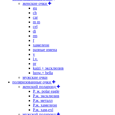
женские очки
gu
ch
car
m m
cel
di
rm
f
хамелеон
разные имена
v
l.v.
pr
kaizi + эксклюзив
luow.+ bella
мужские очки
поляризованные очки
женский полароид
P. ж. polar eagle
P.ж. эксклюзив
Р.ж. металл
P.ж. хамелеон
Р.ж. хам-exl
мужской полароид