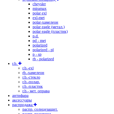
cheysler
miramax
polar exl
exl-met
polar-хамелеон
polar eagle (метал.)
polar eagle (пластик)
p.d.
pd - met
polarized
polarized - pl
p - sp
rb - polarized
r.b.
r.b.-exl
rb.-хамелеон
r.b.-стекло
r.b.-полар.
r.b.-пластик
r.b.- мет. оправа
антифара
аксессуары
распродажа
распр. солнцезащит.
распр. полароид