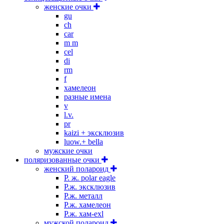
женские очки
gu
ch
car
m m
cel
di
rm
f
хамелеон
разные имена
v
l.v.
pr
kaizi + эксклюзив
luow.+ bella
мужские очки
поляризованные очки
женский полароид
P. ж. polar eagle
P.ж. эксклюзив
Р.ж. металл
P.ж. хамелеон
Р.ж. хам-exl
мужской полароид