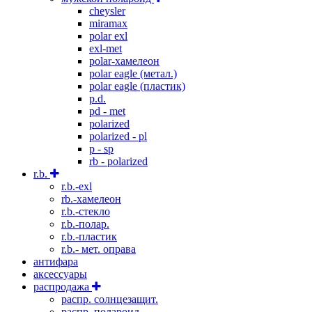
cheysler
miramax
polar exl
exl-met
polar-хамелеон
polar eagle (метал.)
polar eagle (пластик)
p.d.
pd - met
polarized
polarized - pl
p - sp
rb - polarized
r.b.
r.b.-exl
rb.-хамелеон
r.b.-стекло
r.b.-полар.
r.b.-пластик
r.b.- мет. оправа
антифара
аксессуары
распродажа
распр. солнцезащит.
распр. полароид