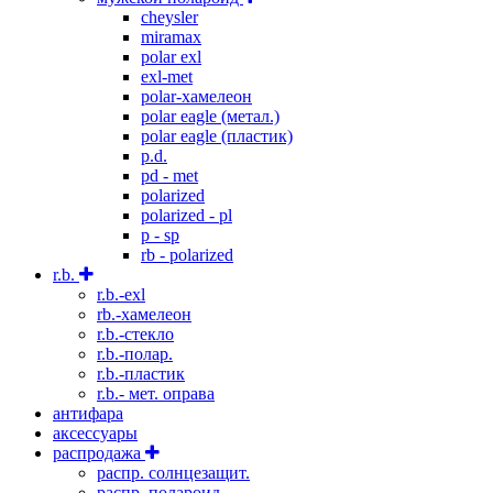
cheysler
miramax
polar exl
exl-met
polar-хамелеон
polar eagle (метал.)
polar eagle (пластик)
p.d.
pd - met
polarized
polarized - pl
p - sp
rb - polarized
r.b.
r.b.-exl
rb.-хамелеон
r.b.-стекло
r.b.-полар.
r.b.-пластик
r.b.- мет. оправа
антифара
аксессуары
распродажа
распр. солнцезащит.
распр. полароид