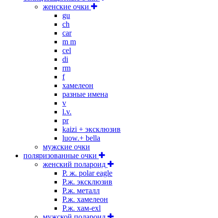
женские очки
gu
ch
car
m m
cel
di
rm
f
хамелеон
разные имена
v
l.v.
pr
kaizi + эксклюзив
luow.+ bella
мужские очки
поляризованные очки
женский полароид
P. ж. polar eagle
P.ж. эксклюзив
Р.ж. металл
P.ж. хамелеон
Р.ж. хам-exl
мужской полароид