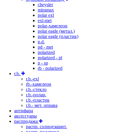
cheysler
miramax
polar exl
exl-met
polar-хамелеон
polar eagle (метал.)
polar eagle (пластик)
p.d.
pd - met
polarized
polarized - pl
p - sp
rb - polarized
r.b.
r.b.-exl
rb.-хамелеон
r.b.-стекло
r.b.-полар.
r.b.-пластик
r.b.- мет. оправа
антифара
аксессуары
распродажа
распр. солнцезащит.
распр. полароид