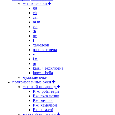
женские очки
gu
ch
car
m m
cel
di
rm
f
хамелеон
разные имена
v
l.v.
pr
kaizi + эксклюзив
luow.+ bella
мужские очки
поляризованные очки
женский полароид
P. ж. polar eagle
P.ж. эксклюзив
Р.ж. металл
P.ж. хамелеон
Р.ж. хам-exl
мужской полароид