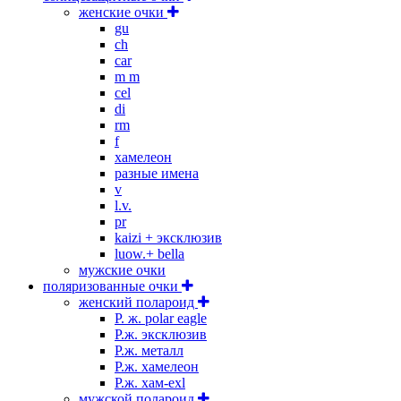
женские очки
gu
ch
car
m m
cel
di
rm
f
хамелеон
разные имена
v
l.v.
pr
kaizi + эксклюзив
luow.+ bella
мужские очки
поляризованные очки
женский полароид
P. ж. polar eagle
P.ж. эксклюзив
Р.ж. металл
P.ж. хамелеон
Р.ж. хам-exl
мужской полароид