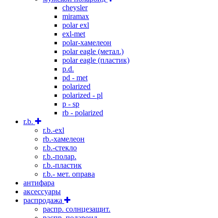
cheysler
miramax
polar exl
exl-met
polar-хамелеон
polar eagle (метал.)
polar eagle (пластик)
p.d.
pd - met
polarized
polarized - pl
p - sp
rb - polarized
r.b.
r.b.-exl
rb.-хамелеон
r.b.-стекло
r.b.-полар.
r.b.-пластик
r.b.- мет. оправа
антифара
аксессуары
распродажа
распр. солнцезащит.
распр. полароид