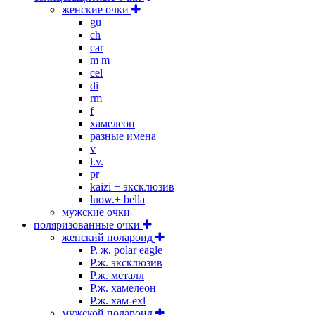
женские очки
gu
ch
car
m m
cel
di
rm
f
хамелеон
разные имена
v
l.v.
pr
kaizi + эксклюзив
luow.+ bella
мужские очки
поляризованные очки
женский полароид
P. ж. polar eagle
P.ж. эксклюзив
Р.ж. металл
P.ж. хамелеон
Р.ж. хам-exl
мужской полароид