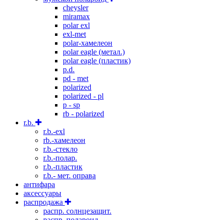
cheysler
miramax
polar exl
exl-met
polar-хамелеон
polar eagle (метал.)
polar eagle (пластик)
p.d.
pd - met
polarized
polarized - pl
p - sp
rb - polarized
r.b.
r.b.-exl
rb.-хамелеон
r.b.-стекло
r.b.-полар.
r.b.-пластик
r.b.- мет. оправа
антифара
аксессуары
распродажа
распр. солнцезащит.
распр. полароид