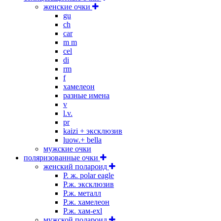
женские очки
gu
ch
car
m m
cel
di
rm
f
хамелеон
разные имена
v
l.v.
pr
kaizi + эксклюзив
luow.+ bella
мужские очки
поляризованные очки
женский полароид
P. ж. polar eagle
P.ж. эксклюзив
Р.ж. металл
P.ж. хамелеон
Р.ж. хам-exl
мужской полароид