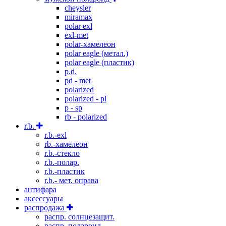
cheysler
miramax
polar exl
exl-met
polar-хамелеон
polar eagle (метал.)
polar eagle (пластик)
p.d.
pd - met
polarized
polarized - pl
p - sp
rb - polarized
r.b.
r.b.-exl
rb.-хамелеон
r.b.-стекло
r.b.-полар.
r.b.-пластик
r.b.- мет. оправа
антифара
аксессуары
распродажа
распр. солнцезащит.
распр. полароид