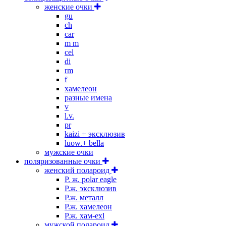
женские очки
gu
ch
car
m m
cel
di
rm
f
хамелеон
разные имена
v
l.v.
pr
kaizi + эксклюзив
luow.+ bella
мужские очки
поляризованные очки
женский полароид
P. ж. polar eagle
P.ж. эксклюзив
Р.ж. металл
P.ж. хамелеон
Р.ж. хам-exl
мужской полароид