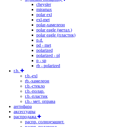
cheysler
miramax
polar exl
exl-met
polar-хамелеон
polar eagle (метал.)
polar eagle (пластик)
p.d.
pd - met
polarized
polarized - pl
p - sp
rb - polarized
r.b.
r.b.-exl
rb.-хамелеон
r.b.-стекло
r.b.-полар.
r.b.-пластик
r.b.- мет. оправа
антифара
аксессуары
распродажа
распр. солнцезащит.
распр. полароид