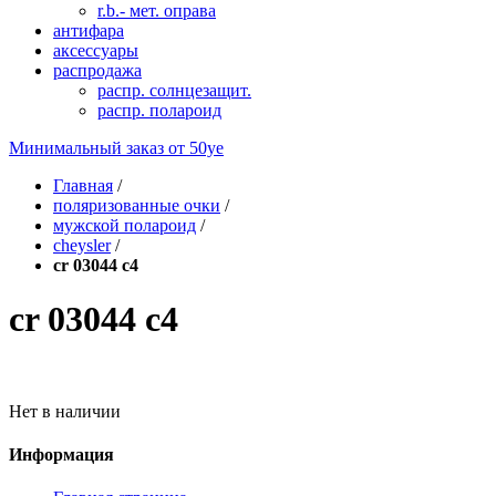
r.b.- мет. оправа
антифара
аксессуары
распродажа
распр. солнцезащит.
распр. полароид
Минимальный заказ от
50уе
Главная
/
поляризованные очки
/
мужской полароид
/
cheysler
/
cr 03044 c4
cr 03044 c4
Нет в наличии
Информация