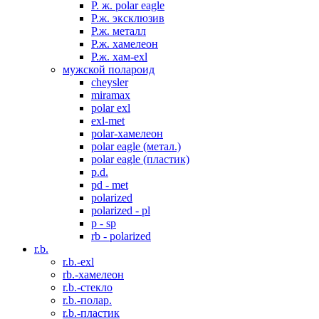
P. ж. polar eagle
P.ж. эксклюзив
Р.ж. металл
P.ж. хамелеон
Р.ж. хам-exl
мужской полароид
cheysler
miramax
polar exl
exl-met
polar-хамелеон
polar eagle (метал.)
polar eagle (пластик)
p.d.
pd - met
polarized
polarized - pl
p - sp
rb - polarized
r.b.
r.b.-exl
rb.-хамелеон
r.b.-стекло
r.b.-полар.
r.b.-пластик