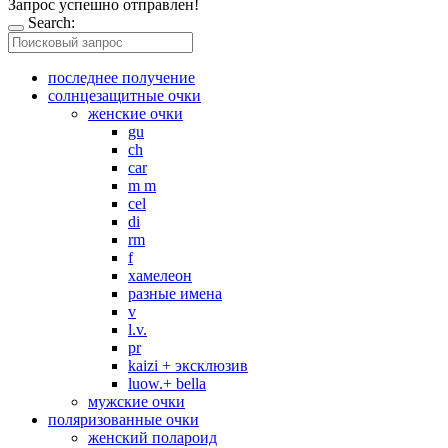
Запрос успешно отправлен!
Search:
последнее получение
солнцезащитные очки
женские очки
gu
ch
car
m m
cel
di
rm
f
хамелеон
разные имена
v
l.v.
pr
kaizi + эксклюзив
luow.+ bella
мужские очки
поляризованные очки
женский полароид