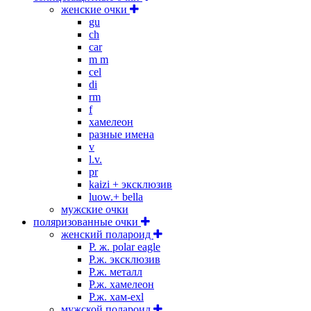
женские очки
gu
ch
car
m m
cel
di
rm
f
хамелеон
разные имена
v
l.v.
pr
kaizi + эксклюзив
luow.+ bella
мужские очки
поляризованные очки
женский полароид
P. ж. polar eagle
P.ж. эксклюзив
Р.ж. металл
P.ж. хамелеон
Р.ж. хам-exl
мужской полароид