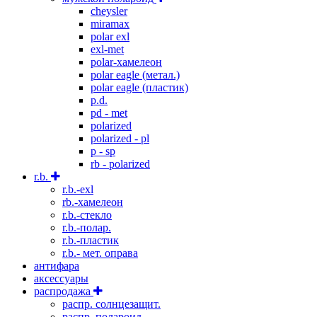
cheysler
miramax
polar exl
exl-met
polar-хамелеон
polar eagle (метал.)
polar eagle (пластик)
p.d.
pd - met
polarized
polarized - pl
p - sp
rb - polarized
r.b.
r.b.-exl
rb.-хамелеон
r.b.-стекло
r.b.-полар.
r.b.-пластик
r.b.- мет. оправа
антифара
аксессуары
распродажа
распр. солнцезащит.
распр. полароид