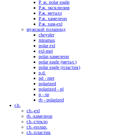
P. ж. polar eagle
P.ж. эксклюзив
Р.ж. металл
P.ж. хамелеон
Р.ж. хам-exl
мужской полароид
cheysler
miramax
polar exl
exl-met
polar-хамелеон
polar eagle (метал.)
polar eagle (пластик)
p.d.
pd - met
polarized
polarized - pl
p - sp
rb - polarized
r.b.
r.b.-exl
rb.-хамелеон
r.b.-стекло
r.b.-полар.
r.b.-пластик