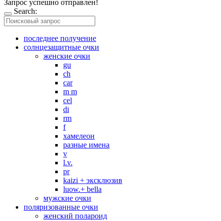
Запрос успешно отправлен!
Search:
последнее получение
солнцезащитные очки
женские очки
gu
ch
car
m m
cel
di
rm
f
хамелеон
разные имена
v
l.v.
pr
kaizi + эксклюзив
luow.+ bella
мужские очки
поляризованные очки
женский полароид