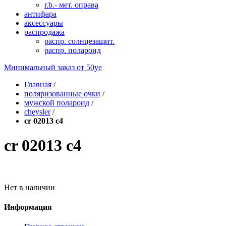
r.b.- мет. оправа
антифара
аксессуары
распродажа
распр. солнцезащит.
распр. полароид
Минимальный заказ от
50уе
Главная
/
поляризованные очки
/
мужской полароид
/
cheysler
/
cr 02013 c4
cr 02013 c4
Нет в наличии
Информация