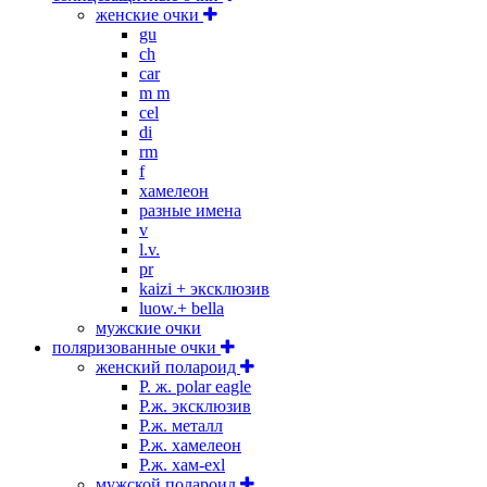
женские очки
gu
ch
car
m m
cel
di
rm
f
хамелеон
разные имена
v
l.v.
pr
kaizi + эксклюзив
luow.+ bella
мужские очки
поляризованные очки
женский полароид
P. ж. polar eagle
P.ж. эксклюзив
Р.ж. металл
P.ж. хамелеон
Р.ж. хам-exl
мужской полароид