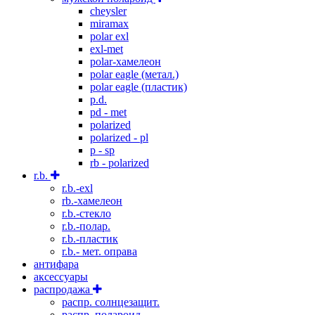
cheysler
miramax
polar exl
exl-met
polar-хамелеон
polar eagle (метал.)
polar eagle (пластик)
p.d.
pd - met
polarized
polarized - pl
p - sp
rb - polarized
r.b.
r.b.-exl
rb.-хамелеон
r.b.-стекло
r.b.-полар.
r.b.-пластик
r.b.- мет. оправа
антифара
аксессуары
распродажа
распр. солнцезащит.
распр. полароид