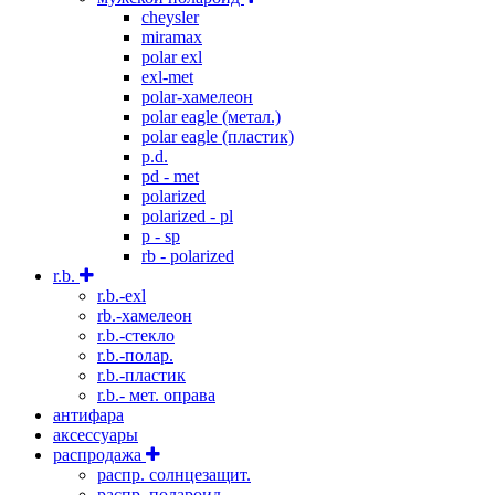
cheysler
miramax
polar exl
exl-met
polar-хамелеон
polar eagle (метал.)
polar eagle (пластик)
p.d.
pd - met
polarized
polarized - pl
p - sp
rb - polarized
r.b.
r.b.-exl
rb.-хамелеон
r.b.-стекло
r.b.-полар.
r.b.-пластик
r.b.- мет. оправа
антифара
аксессуары
распродажа
распр. солнцезащит.
распр. полароид