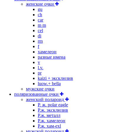
женские очки
gu
ch
car
m m
cel
di
rm
f
хамелеон
разные имена
v
l.v.
pr
kaizi + эксклюзив
luow.+ bella
мужские очки
поляризованные очки
женский полароид
P. ж. polar eagle
P.ж. эксклюзив
Р.ж. металл
P.ж. хамелеон
Р.ж. хам-exl
мужской полароид