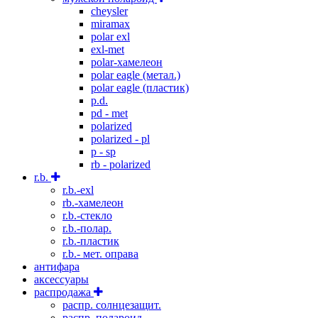
cheysler
miramax
polar exl
exl-met
polar-хамелеон
polar eagle (метал.)
polar eagle (пластик)
p.d.
pd - met
polarized
polarized - pl
p - sp
rb - polarized
r.b.
r.b.-exl
rb.-хамелеон
r.b.-стекло
r.b.-полар.
r.b.-пластик
r.b.- мет. оправа
антифара
аксессуары
распродажа
распр. солнцезащит.
распр. полароид