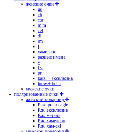
женские очки
gu
ch
car
m m
cel
di
rm
f
хамелеон
разные имена
v
l.v.
pr
kaizi + эксклюзив
luow.+ bella
мужские очки
поляризованные очки
женский полароид
P. ж. polar eagle
P.ж. эксклюзив
Р.ж. металл
P.ж. хамелеон
Р.ж. хам-exl
мужской полароид