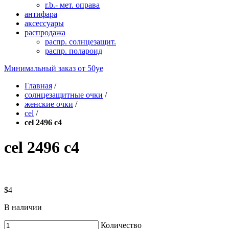
r.b.- мет. оправа
антифара
аксессуары
распродажа
распр. солнцезащит.
распр. полароид
Минимальный заказ от
50уе
Главная
/
солнцезащитные очки
/
женские очки
/
cel
/
cel 2496 c4
cel 2496 c4
$4
В наличии
Количество