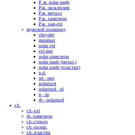
P. ж. polar eagle
P.ж. эксклюзив
Р.ж. металл
P.ж. хамелеон
Р.ж. хам-exl
мужской полароид
cheysler
miramax
polar exl
exl-met
polar-хамелеон
polar eagle (метал.)
polar eagle (пластик)
p.d.
pd - met
polarized
polarized - pl
p - sp
rb - polarized
r.b.
r.b.-exl
rb.-хамелеон
r.b.-стекло
r.b.-полар.
r.b.-пластик