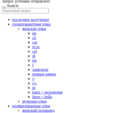
Запрос успешно отправлен!
Search:
последнее получение
солнцезащитные очки
женские очки
gu
ch
car
m m
cel
di
rm
f
хамелеон
разные имена
v
l.v.
pr
kaizi + эксклюзив
luow.+ bella
мужские очки
поляризованные очки
женский полароид