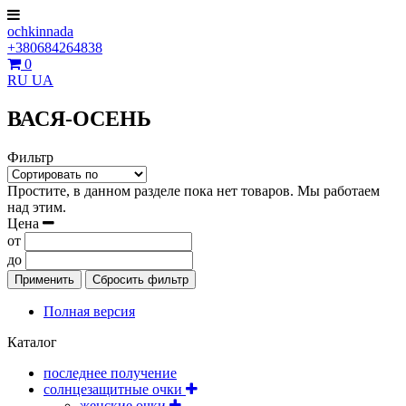
ochkinnada
+380684264838
0
RU
UA
ВАСЯ-ОСЕНЬ
Фильтр
Простите, в данном разделе пока нет товаров. Мы работаем
над этим.
Цена
от
до
Применить
Сбросить фильтр
Полная версия
Каталог
последнее получение
солнцезащитные очки
женские очки