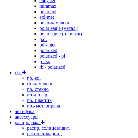
cheysler
miramax
polar exl
exl-met
polar-хамелеон
polar eagle (метал.)
polar eagle (пластик)
p.d.
pd - met
polarized
polarized - pl
p - sp
rb - polarized
r.b.
r.b.-exl
rb.-хамелеон
r.b.-стекло
r.b.-полар.
r.b.-пластик
r.b.- мет. оправа
антифара
аксессуары
распродажа
распр. солнцезащит.
распр. полароид