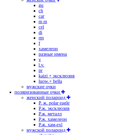
gu
ch
car
m m
cel
di
rm
f
хамелеон
разные имена
v
l.v.
pr
kaizi + эксклюзив
luow.+ bella
мужские очки
поляризованные очки
женский полароид
P. ж. polar eagle
P.ж. эксклюзив
Р.ж. металл
P.ж. хамелеон
Р.ж. хам-exl
мужской полароид