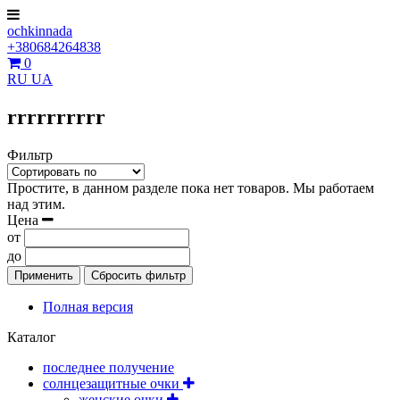
ochkinnada
+380684264838
0
RU
UA
rrrrrrrrrr
Фильтр
Простите, в данном разделе пока нет товаров. Мы работаем
над этим.
Цена
от
до
Применить
Сбросить фильтр
Полная версия
Каталог
последнее получение
солнцезащитные очки
женские очки