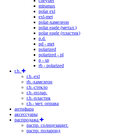
cheysler
miramax
polar exl
exl-met
polar-хамелеон
polar eagle (метал.)
polar eagle (пластик)
p.d.
pd - met
polarized
polarized - pl
p - sp
rb - polarized
r.b.
r.b.-exl
rb.-хамелеон
r.b.-стекло
r.b.-полар.
r.b.-пластик
r.b.- мет. оправа
антифара
аксессуары
распродажа
распр. солнцезащит.
распр. полароид