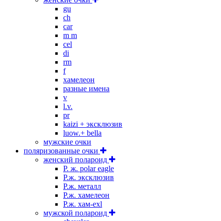
gu
ch
car
m m
cel
di
rm
f
хамелеон
разные имена
v
l.v.
pr
kaizi + эксклюзив
luow.+ bella
мужские очки
поляризованные очки
женский полароид
P. ж. polar eagle
P.ж. эксклюзив
Р.ж. металл
P.ж. хамелеон
Р.ж. хам-exl
мужской полароид