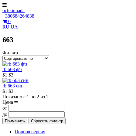
ochkinnada
+380684264838
0
RU
UA
663
Фильтр
rb 663 ф\з
$1
$3
rb 663 син
$1
$3
Показано с 1 по 2 из 2
Цена
от
до
Применить
Сбросить фильтр
Полная версия