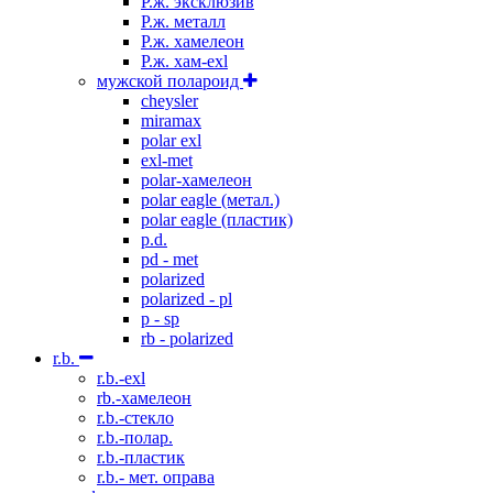
P.ж. эксклюзив
Р.ж. металл
P.ж. хамелеон
Р.ж. хам-exl
мужской полароид
cheysler
miramax
polar exl
exl-met
polar-хамелеон
polar eagle (метал.)
polar eagle (пластик)
p.d.
pd - met
polarized
polarized - pl
p - sp
rb - polarized
r.b.
r.b.-exl
rb.-хамелеон
r.b.-стекло
r.b.-полар.
r.b.-пластик
r.b.- мет. оправа