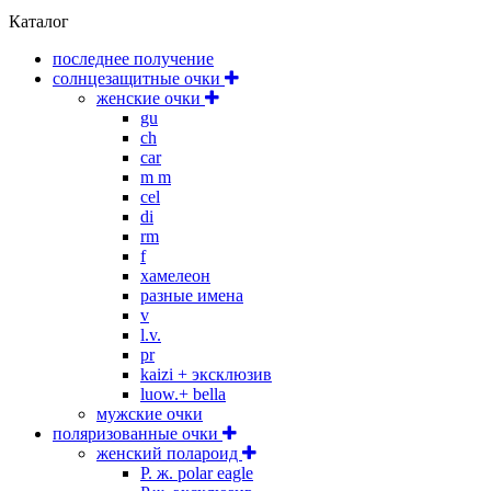
Каталог
последнее получение
солнцезащитные очки
женские очки
gu
ch
car
m m
cel
di
rm
f
хамелеон
разные имена
v
l.v.
pr
kaizi + эксклюзив
luow.+ bella
мужские очки
поляризованные очки
женский полароид
P. ж. polar eagle